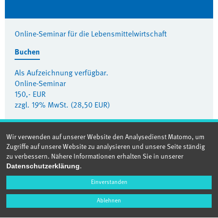
Online-Seminar für die Lebensmittelwirtschaft
Buchen
Als Aufzeichnung verfügbar.
Online-Seminar
150,- EUR
zzgl. 19% MwSt. (28,50 EUR)
Wir verwenden auf unserer Website den Analysedienst Matomo, um
Zugriffe auf unsere Website zu analysieren und unsere Seite ständig
zu verbessern. Nähere Informationen erhalten Sie in unserer
.
Datenschutzerklärung
QS-Revisionen 2026 – Neue Anforderungen richtig
Einverstanden
umsetzen
Ablehnen