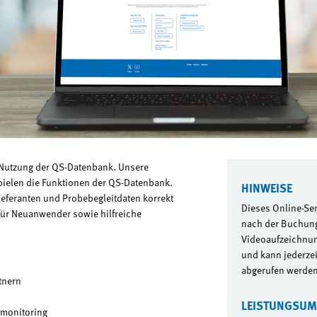
 Nutzung der QS-Datenbank. Unsere
pielen die Funktionen der QS-Datenbank.
HINWEISE
ieferanten und Probebegleitdaten korrekt
Dieses Online-Se
für Neuanwender sowie hilfreiche
nach der Buchung
Videoaufzeichnun
und kann jederzeit
abgerufen werden
tnern
LEISTUNGSU
lmonitoring