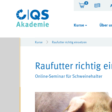
0
Kurse
Über u
Kurse
Raufutter richtig einsetzen
Raufutter richtig e
Online-Seminar für Schweinehalter