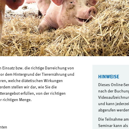
n Einsatz bzw. die richtige Darreichung von
 vor dem Hintergrund der Tierernährung und
HINWEISE
ahren, welche diätetischen Wirkungen
Dieses Online-Se
rdem stellen wir dar, wie Sie die
nach der Buchung
terangebot erfüllen, von der richtigen
Videoaufzeichnun
r richtigen Menge.
und kann jederzeit
abgerufen werden
Die Teilnahme am
Seminar kann als
nten