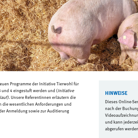
euen Programme der Initiative Tierwohl für
3 und 4 eingestuft werden und (
Initiative
HINWEISE
lauf)
. Unsere Referentinnen erläutern die
Dieses Online-Se
n die wesentlichen Anforderungen und
nach der Buchung
 der Anmeldung sowie zur Auditierung
Videoaufzeichnun
und kann jederzeit
abgerufen werden