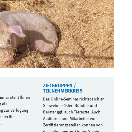
ZIELGRUPPEN /
TEILNEHMERKREIS
minar steht Ihnen
Das Online-Seminar richtet sich an
 als
Schweinemäster, Bündler und
g zur Verfügung
Berater ggf. auch Tierärzte. Auch
 flexibel
Auditoren und Mitarbeiter von
.
Zertifizierungsstellen können von
der Teilnahme am Online-Seminar