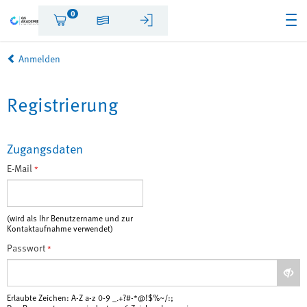
0
Anmelden
Registrierung
Zugangsdaten
E-Mail
*
(wird als Ihr Benutzername und zur
Kontaktaufnahme verwendet)
Passwort
*
Erlaubte Zeichen: A-Z a-z 0-9 _.+?#-*@!$%~/:;