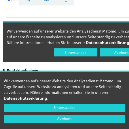
5. Kontaktaufnahme
Zur Kontaktaufnahme bezüglich des Datenschutzes können Sie sich
Wir verwenden auf unserer Website den Analysedienst Matomo, um
gern an uns unter Verwendung der nachfolgenden
Zugriffe auf unsere Website zu analysieren und unsere Seite ständig
Kontaktmöglichkeiten wenden. Verantwortlicher im Sinne der DSGVO:
zu verbessern. Nähere Informationen erhalten Sie in unserer
.
Datenschutzerklärung
Frau Dr. Iris Rudat-Schwarz
QS Qualität und Sicherheit GmbH
Einverstanden
Schedestr. 1-3
Ablehnen
53113 Bonn
E-Mail: datenschutz
@q-s.de