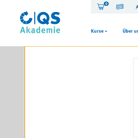
0
Kurse
Über u