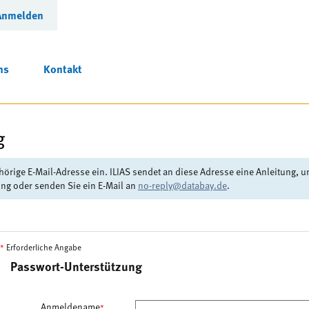
Anmelden
ns
Kontakt
g
ge E-Mail-Adresse ein. ILIAS sendet an diese Adresse eine Anleitung, um 
tung oder senden Sie ein E-Mail an
no-reply@databay.de
.
*
Erforderliche Angabe
Passwort-Unterstützung
Anmeldename
*